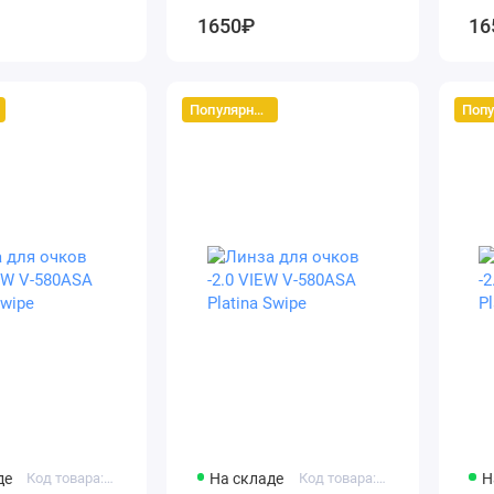
1650₽
16
Популярный
де
Код товара: vc580assk-10.0
На складе
Код товара: vc580assk-2.0
Н