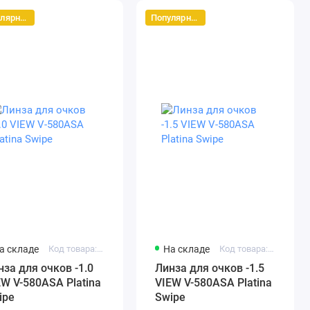
Популярный
Популярный
а складе
Код товара: vc580assk-1.0
На складе
Код товара: vc580assk-1.5
нза для очков -1.0
Линза для очков -1.5
EW V-580ASA Platina
VIEW V-580ASA Platina
ipe
Swipe