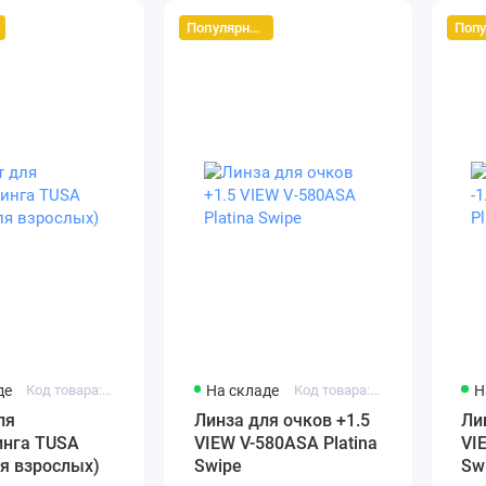
Популярный
де
Код товара: sv-4500 fy
На складе
Код товара: vc580assk+1.5
Н
ля
Линза для очков +1.5
Ли
инга TUSA
VIEW V-580ASA Platina
VI
ля взрослых)
Swipe
Sw