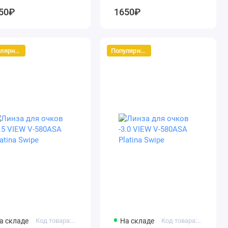
50₽
1650₽
Популярный
Популярный
а складе
Код товара: vc580assk-2.5
На складе
Код товара: vc580assk-3.0