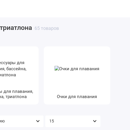
ак заказать
Полезное
Обслуживание оборудования
Кон
 триатлона
65 товаров
ы для плавания,
а, триатлона
Очки для плавания