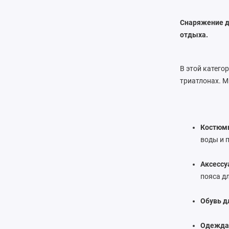
Снаряжение д
отдыха.
В этой катего
триатлонах. М
Костюмы
воды и 
Аксессу
пояса д
Обувь д
Одежда 