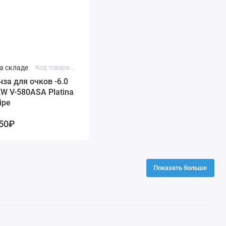
а складе
Код товара: vc580assk-6.0
нза для очков -6.0
EW V-580ASA Platina
ipe
50₽
Показать больше