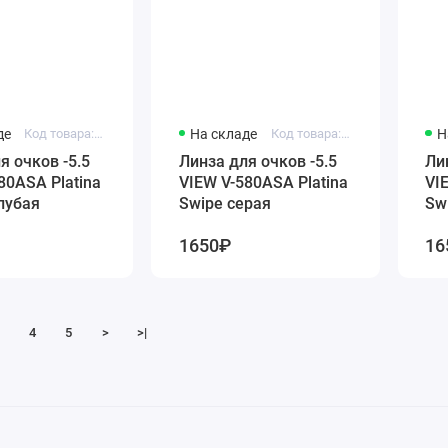
де
Код товара: vc580aslb-5.5
На складе
Код товара: vc580assk-5.5
Н
я очков -5.5
Линза для очков -5.5
Ли
80ASA Platina
VIEW V-580ASA Platina
VI
лубая
Swipe серая
Sw
1650₽
16
4
5
>
>|