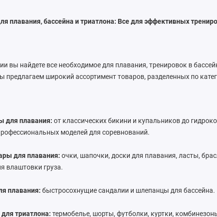
ля плавания, бассейна и триатлона: Все для эффективных тренир
рии вы найдете все необходимое для плавания, тренировок в бассейн
ы предлагаем широкий ассортимент товаров, разделенных по кате
 для плавания:
от классических бикини и купальников до гидрок
профессиональных моделей для соревнований.
ары для плавания:
очки, шапочки, доски для плавания, ласты, бра
ля влаштовки груза.
ля плавания:
быстросохнущие сандалии и шлепанцы для бассейна.
для триатлона:
термобелье, шорты, футболки, куртки, комбинезон