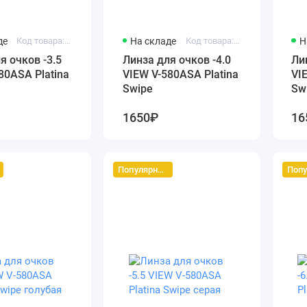
де
Код товара: vc580assk-3.5
На складе
Код товара: vc580assk-4.0
Н
я очков -3.5
Линза для очков -4.0
Ли
80ASA Platina
VIEW V-580ASA Platina
VI
Swipe
Sw
1650₽
16
Популярный