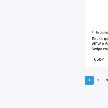
На скла
Линза дл
VIEW V-5
Swipe го
1650₽
1
2
3