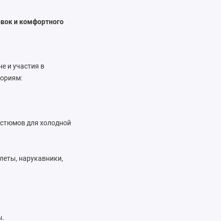
овок и комфортного
е и участия в
гориям:
остюмов для холодной
слеты, нарукавники,
ы.