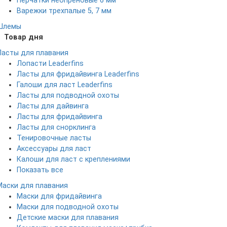
Перчатки неопреновые 6 мм
Варежки трехпалые 5, 7 мм
Шлемы
Товар дня
Ласты для плавания
Лопасти Leaderfins
Ласты для фридайвинга Leaderfins
Галоши для ласт Leaderfins
Ласты для подводной охоты
Ласты для дайвинга
Ласты для фридайвинга
Ласты для снорклинга
Тенировочные ласты
Аксессуары для ласт
Калоши для ласт с креплениями
Показать все
Маски для плавания
Маски для фридайвинга
Маски для подводной охоты
Детские маски для плавания