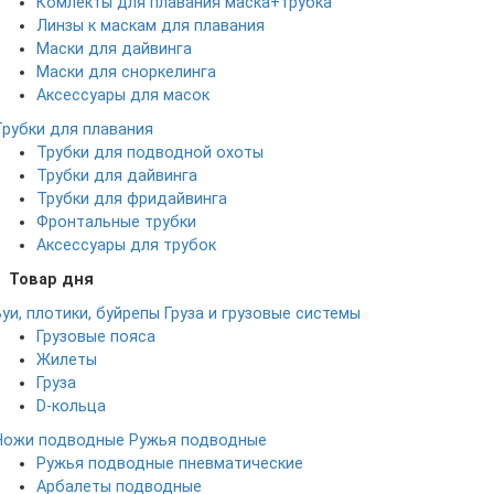
Комлекты для плавания маска+трубка
Линзы к маскам для плавания
Маски для дайвинга
Маски для сноркелинга
Аксессуары для масок
Трубки для плавания
Трубки для подводной охоты
Трубки для дайвинга
Трубки для фридайвинга
Фронтальные трубки
Аксессуары для трубок
Товар дня
Буи, плотики, буйрепы
Груза и грузовые системы
Грузовые пояса
Жилеты
Груза
D-кольца
Ножи подводные
Ружья подводные
Ружья подводные пневматические
Арбалеты подводные