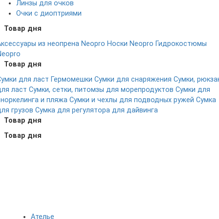
Линзы для очков
Очки с диоптриями
Товар дня
Аксессуары из неопрена Neopro
Носки Neopro
Гидрокостюмы
Neopro
Товар дня
Сумки для ласт
Гермомешки
Сумки для снаряжения
Сумки, рюкза
для ласт
Сумки, сетки, питомзы для морепродуктов
Сумки для
сноркелинга и пляжа
Сумки и чехлы для подводных ружей
Сумка
для грузов
Сумка для регулятора для дайвинга
Товар дня
Товар дня
Ателье