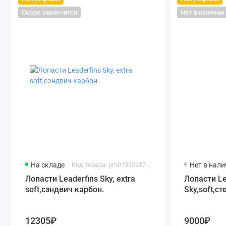
Скоро закончится
Нет в наличии
На складе
Код товара: pm01335937163
Нет в нал
Лопасти Leaderfins Sky, extra
Лопасти Le
soft,сэндвич карбон.
Sky,soft,с
12305₽
9000₽