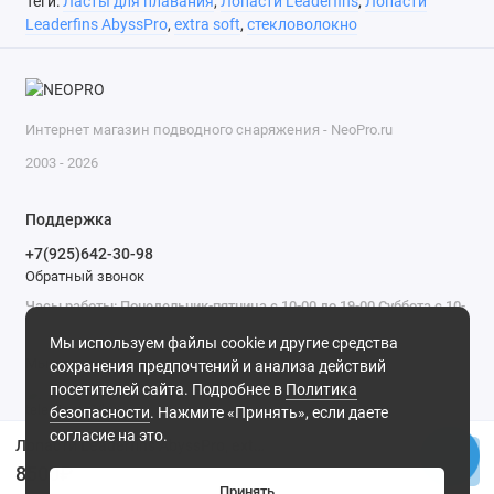
Теги:
Ласты для плавания
,
Лопасти Leaderfins
,
Лопасти
Leaderfins AbyssPro
,
extra soft
,
стекловолокно
Интернет магазин подводного снаряжения - NeoPro.ru
2003 - 2026
Поддержка
+7(925)642-30-98
Обратный звонок
Часы работы: Понедельник-пятница с 10-00 до 19-00 Суббота с 10-
00 до 17-00 Воскресенье - выходной.
Мы используем файлы cookie и другие средства
Мы в сети
сохранения предпочтений и анализа действий
посетителей сайта. Подробнее в
Политика
безопасности
. Нажмите «Принять», если даете
согласие на это.
Лопасти Leaderfins AbyssPro, extra soft,стекловолокно
Купить
8500₽
Принять