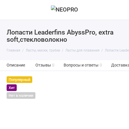
Лопасти Leaderfins AbyssPro, extra
soft,стекловолокно
Главная
Ласты, маски, трубки
Ласты для плавания
Лопасти Leader
Описание
Отзывы
0
Вопросы и ответы
0
Доставка
Популярный
Хит
Нет в наличии