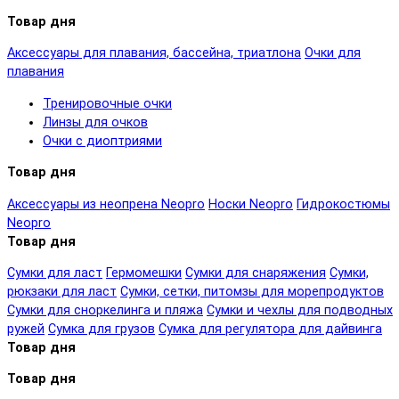
Товар дня
Аксессуары для плавания, бассейна, триатлона
Очки для
плавания
Тренировочные очки
Линзы для очков
Очки с диоптриями
Товар дня
Аксессуары из неопрена Neopro
Носки Neopro
Гидрокостюмы
Neopro
Товар дня
Сумки для ласт
Гермомешки
Сумки для снаряжения
Сумки,
рюкзаки для ласт
Сумки, сетки, питомзы для морепродуктов
Сумки для сноркелинга и пляжа
Сумки и чехлы для подводных
ружей
Сумка для грузов
Сумка для регулятора для дайвинга
Товар дня
Товар дня