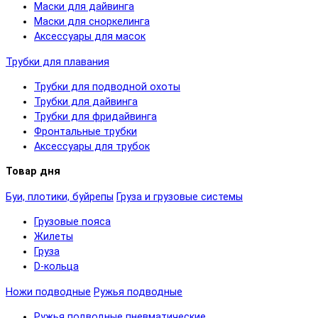
Маски для дайвинга
Маски для сноркелинга
Аксессуары для масок
Трубки для плавания
Трубки для подводной охоты
Трубки для дайвинга
Трубки для фридайвинга
Фронтальные трубки
Аксессуары для трубок
Товар дня
Буи, плотики, буйрепы
Груза и грузовые системы
Грузовые пояса
Жилеты
Груза
D-кольца
Ножи подводные
Ружья подводные
Ружья подводные пневматические