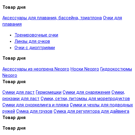
Товар дня
Аксессуары для плавания, бассейна, триатлона
Очки для
плавания
Тренировочные очки
Линзы для очков
Очки с диоптриями
Товар дня
Аксессуары из неопрена Neopro
Носки Neopro
Гидрокостюмы
Neopro
Товар дня
Сумки для ласт
Гермомешки
Сумки для снаряжения
Сумки,
рюкзаки для ласт
Сумки, сетки, питомзы для морепродуктов
Сумки для сноркелинга и пляжа
Сумки и чехлы для подводных
ружей
Сумка для грузов
Сумка для регулятора для дайвинга
Товар дня
Товар дня