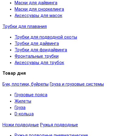
Маски для дайвинга
Маски для сноркелинга
Аксессуары для масок
Трубки для плавания
Трубки для подводной охоты
Трубки для дайвинга
Трубки для фридайвинга
Фронтальные трубки
Аксессуары для трубок
Товар дня
Буи, плотики, буйрепы
Груза и грузовые системы
Грузовые пояса
Жилеты
Груза
D-кольца
Ножи подводные
Ружья подводные
Ружья подводные пневматические