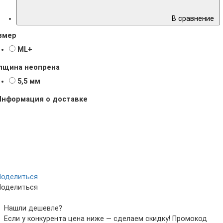
В сравнение
змер
ML+
лщина неопрена
5,5 мм
Информация о доставке
Поделиться
Поделиться
Нашли дешевле?
Если у конкурента цена ниже — сделаем скидку! Промокод