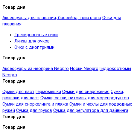
Товар дня
Аксессуары для плавания, бассейна, триатлона
Очки для
плавания
Тренировочные очки
Линзы для очков
Очки с диоптриями
Товар дня
Аксессуары из неопрена Neopro
Носки Neopro
Гидрокостюмы
Neopro
Товар дня
Сумки для ласт
Гермомешки
Сумки для снаряжения
Сумки,
рюкзаки для ласт
Сумки, сетки, питомзы для морепродуктов
Сумки для сноркелинга и пляжа
Сумки и чехлы для подводных
ружей
Сумка для грузов
Сумка для регулятора для дайвинга
Товар дня
Товар дня