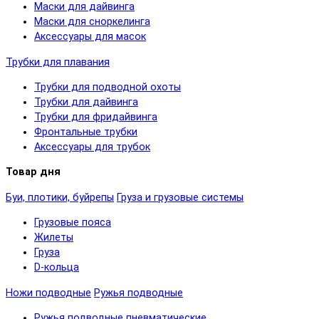
Маски для дайвинга
Маски для сноркелинга
Аксессуары для масок
Трубки для плавания
Трубки для подводной охоты
Трубки для дайвинга
Трубки для фридайвинга
Фронтальные трубки
Аксессуары для трубок
Товар дня
Буи, плотики, буйрепы
Груза и грузовые системы
Грузовые пояса
Жилеты
Груза
D-кольца
Ножи подводные
Ружья подводные
Ружья подводные пневматические