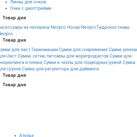
Линзы для очков
Очки с диоптриями
Товар дня
Аксессуары из неопрена Neopro
Носки Neopro
Гидрокостюмы
Neopro
Товар дня
Сумки для ласт
Гермомешки
Сумки для снаряжения
Сумки, рюкза
для ласт
Сумки, сетки, питомзы для морепродуктов
Сумки для
сноркелинга и пляжа
Сумки и чехлы для подводных ружей
Сумка
для грузов
Сумка для регулятора для дайвинга
Товар дня
Товар дня
Ателье