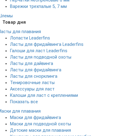
Перчатки неопреновые 6 мм
Варежки трехпалые 5, 7 мм
Шлемы
Товар дня
Ласты для плавания
Лопасти Leaderfins
Ласты для фридайвинга Leaderfins
Галоши для ласт Leaderfins
Ласты для подводной охоты
Ласты для дайвинга
Ласты для фридайвинга
Ласты для снорклинга
Тенировочные ласты
Аксессуары для ласт
Калоши для ласт с креплениями
Показать все
Маски для плавания
Маски для фридайвинга
Маски для подводной охоты
Детские маски для плавания