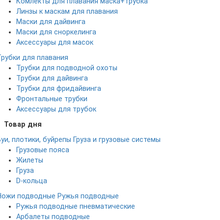
Комлекты для плавания маска+трубка
Линзы к маскам для плавания
Маски для дайвинга
Маски для сноркелинга
Аксессуары для масок
Трубки для плавания
Трубки для подводной охоты
Трубки для дайвинга
Трубки для фридайвинга
Фронтальные трубки
Аксессуары для трубок
Товар дня
Буи, плотики, буйрепы
Груза и грузовые системы
Грузовые пояса
Жилеты
Груза
D-кольца
Ножи подводные
Ружья подводные
Ружья подводные пневматические
Арбалеты подводные