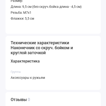
Размер:
Длина: 9,5 см (без скруч.бойка длина - 4,5 см)
Резьба: М7х1
Флажки: 5,5 см
Наконечники однозубцы в интернет-магазине ➦
NEOPRO. ☎: +7(925)642-30-98. ✔️ Наконечники
Технические характеристики
однозубцы по привлекательным ценам. Высокое
Наконечник со скруч. бойком и
качество. Доставка по России.
круглой заточкой
Характеристика
Группа
Аксессуары к ружьям
Отзывы
0