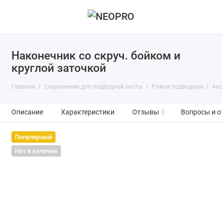
Наконечник со скруч. бойком и
круглой заточкой
Главная
Снаряжение для подводной охоты
Ружья подводные
Акс
Описание
Характеристики
Отзывы
0
Вопросы и о
Популярный
Нет в наличии