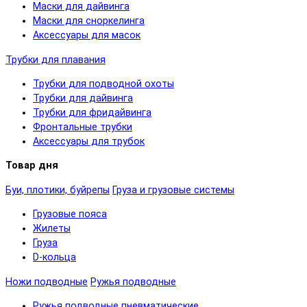
Маски для дайвинга
Маски для сноркелинга
Аксессуары для масок
Трубки для плавания
Трубки для подводной охоты
Трубки для дайвинга
Трубки для фридайвинга
Фронтальные трубки
Аксессуары для трубок
Товар дня
Буи, плотики, буйрепы
Груза и грузовые системы
Грузовые пояса
Жилеты
Груза
D-кольца
Ножи подводные
Ружья подводные
Ружья подводные пневматические