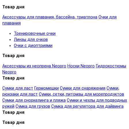
Товар дня
Аксессуары для плавания, бассейна, триатлона
Очки для
плавания
Тренировочные очки
Линзы для очков
Очки с диоптриями
Товар дня
Аксессуары из неопрена Neopro
Носки Neopro
Гидрокостюмы
Neopro
Товар дня
Сумки для ласт
Гермомешки
Сумки для снаряжения
Сумки,
рюкзаки для ласт
Сумки, сетки, питомзы для морепродуктов
Сумки для сноркелинга и пляжа
Сумки и чехлы для подводных
ружей
Сумка для грузов
Сумка для регулятора для дайвинга
Товар дня
Товар дня