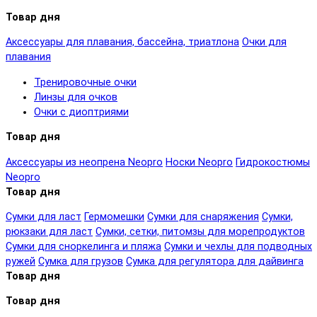
Товар дня
Аксессуары для плавания, бассейна, триатлона
Очки для
плавания
Тренировочные очки
Линзы для очков
Очки с диоптриями
Товар дня
Аксессуары из неопрена Neopro
Носки Neopro
Гидрокостюмы
Neopro
Товар дня
Сумки для ласт
Гермомешки
Сумки для снаряжения
Сумки,
рюкзаки для ласт
Сумки, сетки, питомзы для морепродуктов
Сумки для сноркелинга и пляжа
Сумки и чехлы для подводных
ружей
Сумка для грузов
Сумка для регулятора для дайвинга
Товар дня
Товар дня