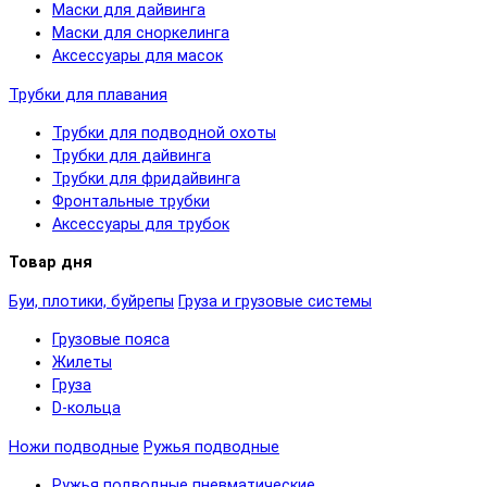
Маски для дайвинга
Маски для сноркелинга
Аксессуары для масок
Трубки для плавания
Трубки для подводной охоты
Трубки для дайвинга
Трубки для фридайвинга
Фронтальные трубки
Аксессуары для трубок
Товар дня
Буи, плотики, буйрепы
Груза и грузовые системы
Грузовые пояса
Жилеты
Груза
D-кольца
Ножи подводные
Ружья подводные
Ружья подводные пневматические