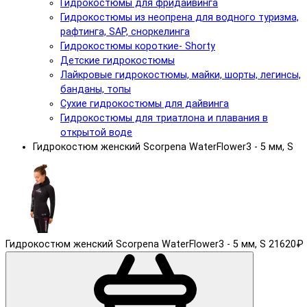
Гидрокостюмы для фридайвинга
Гидрокостюмы из неопрена для водного туризма,
рафтинга, SAP, сноркелинга
Гидрокостюмы короткие- Shorty
Детские гидрокостюмы
Лайкровые гидрокостюмы, майки, шорты, легинсы,
банданы, топы
Сухие гидрокостюмы для дайвинга
Гидрокостюмы для триатлона и плавания в
открытой воде
Гидрокостюм женский Scorpena WaterFlower3 - 5 мм, S
Гидрокостюм женский Scorpena WaterFlower3 - 5 мм, S
21620₽