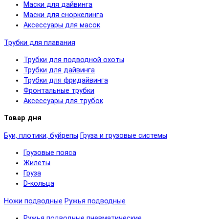
Маски для дайвинга
Маски для сноркелинга
Аксессуары для масок
Трубки для плавания
Трубки для подводной охоты
Трубки для дайвинга
Трубки для фридайвинга
Фронтальные трубки
Аксессуары для трубок
Товар дня
Буи, плотики, буйрепы
Груза и грузовые системы
Грузовые пояса
Жилеты
Груза
D-кольца
Ножи подводные
Ружья подводные
Ружья подводные пневматические