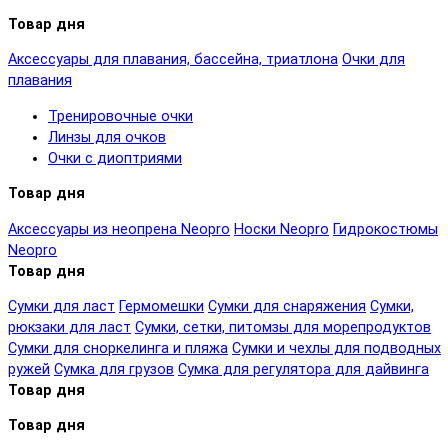
Товар дня
Аксессуары для плавания, бассейна, триатлона
Очки для
плавания
Тренировочные очки
Линзы для очков
Очки с диоптриями
Товар дня
Аксессуары из неопрена Neopro
Носки Neopro
Гидрокостюмы
Neopro
Товар дня
Сумки для ласт
Гермомешки
Сумки для снаряжения
Сумки,
рюкзаки для ласт
Сумки, сетки, питомзы для морепродуктов
Сумки для сноркелинга и пляжа
Сумки и чехлы для подводных
ружей
Сумка для грузов
Сумка для регулятора для дайвинга
Товар дня
Товар дня