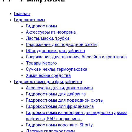
Главная
Гидрокостюмы
Гидрокостюмы
Аксессуары из неопрена
Ласты, маски, трубки
Снаряжение для подводной охоты
Оборудование для дайвинга
Снаряжение для плавания, бассейна и триатлона
Товары Neopro
Сумки и чехлы, гермоупаковка
Химические средства
Гидрокостюмы для фридайвинга
Аксессуары для гидрокостюмов
Гидрокостюмы для дайвинга
Гидрокостюмы для подводной охоты
Гидрокостюмы для фридайвинга
Гидрокостюмы из неопрена для водного туризма,
рафтинга, SAP, сноркелинга
Гидрокостюмы короткие- Shorty
Детские гидрокостюмы