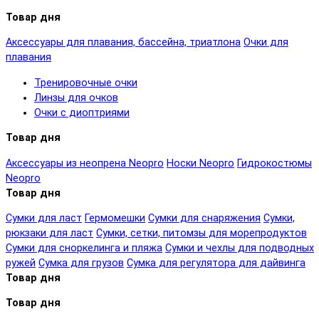
Товар дня
Аксессуары для плавания, бассейна, триатлона
Очки для
плавания
Тренировочные очки
Линзы для очков
Очки с диоптриями
Товар дня
Аксессуары из неопрена Neopro
Носки Neopro
Гидрокостюмы
Neopro
Товар дня
Сумки для ласт
Гермомешки
Сумки для снаряжения
Сумки,
рюкзаки для ласт
Сумки, сетки, питомзы для морепродуктов
Сумки для сноркелинга и пляжа
Сумки и чехлы для подводных
ружей
Сумка для грузов
Сумка для регулятора для дайвинга
Товар дня
Товар дня