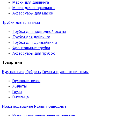
Маски для дайвинга
Маски для сноркелинга
Аксессуары для масок
Трубки для плавания
Трубки для подводной охоты
Трубки для дайвинга
Трубки для фридайвинга
Фронтальные трубки
Аксессуары для трубок
Товар дня
Буи, плотики, буйрепы
Груза и грузовые системы
Грузовые пояса
Жилеты
Груза
D-кольца
Ножи подводные
Ружья подводные
Ружья подводные пневматические