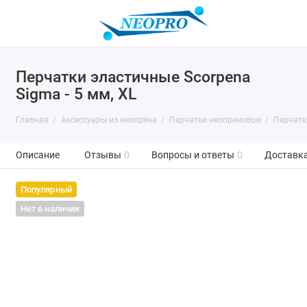
Перчатки эластичные Scorpena
Sigma - 5 мм, XL
Главная
Аксессуары из неопрена
Перчатки неопреновые
Перчатк
Описание
Отзывы
0
Вопросы и ответы
0
Доставка
Популярный
Нет в наличии