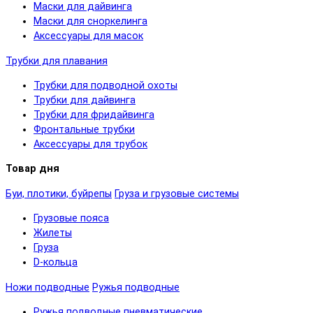
Маски для дайвинга
Маски для сноркелинга
Аксессуары для масок
Трубки для плавания
Трубки для подводной охоты
Трубки для дайвинга
Трубки для фридайвинга
Фронтальные трубки
Аксессуары для трубок
Товар дня
Буи, плотики, буйрепы
Груза и грузовые системы
Грузовые пояса
Жилеты
Груза
D-кольца
Ножи подводные
Ружья подводные
Ружья подводные пневматические