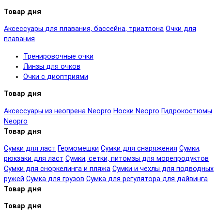
Товар дня
Аксессуары для плавания, бассейна, триатлона
Очки для
плавания
Тренировочные очки
Линзы для очков
Очки с диоптриями
Товар дня
Аксессуары из неопрена Neopro
Носки Neopro
Гидрокостюмы
Neopro
Товар дня
Сумки для ласт
Гермомешки
Сумки для снаряжения
Сумки,
рюкзаки для ласт
Сумки, сетки, питомзы для морепродуктов
Сумки для сноркелинга и пляжа
Сумки и чехлы для подводных
ружей
Сумка для грузов
Сумка для регулятора для дайвинга
Товар дня
Товар дня