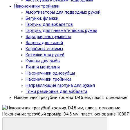
Аксессуары к ружьям подводным
Наконечники тройники
Амортизаторы для подводных ружей
Бегунки, флажки
Гарпуны для арбалетов
Гарпуны для пневматических ружей
Зарядки, инструменты
Зацепы для тяжей
Карабины, зажимы
Катушки для ружей
Куканы для рыбы
Лини и монолини
Наконечники однозубцы
Наконечники тройники
Направляющие гарпуна для ружья
Тяжи резиновые для арбалета
Наконечник трезубый хромир. D4.5 мм, пласт. основание
Наконечник трезубый хромир. D4.5 мм, пласт. основание
1080₽