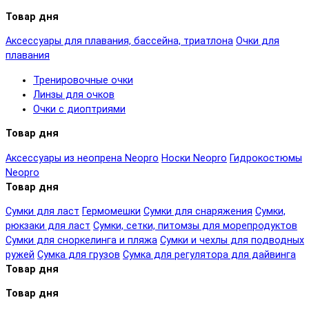
Товар дня
Аксессуары для плавания, бассейна, триатлона
Очки для
плавания
Тренировочные очки
Линзы для очков
Очки с диоптриями
Товар дня
Аксессуары из неопрена Neopro
Носки Neopro
Гидрокостюмы
Neopro
Товар дня
Сумки для ласт
Гермомешки
Сумки для снаряжения
Сумки,
рюкзаки для ласт
Сумки, сетки, питомзы для морепродуктов
Сумки для сноркелинга и пляжа
Сумки и чехлы для подводных
ружей
Сумка для грузов
Сумка для регулятора для дайвинга
Товар дня
Товар дня