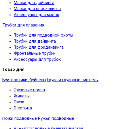
Маски для дайвинга
Маски для сноркелинга
Аксессуары для масок
Трубки для плавания
Трубки для подводной охоты
Трубки для дайвинга
Трубки для фридайвинга
Фронтальные трубки
Аксессуары для трубок
Товар дня
Буи, плотики, буйрепы
Груза и грузовые системы
Грузовые пояса
Жилеты
Груза
D-кольца
Ножи подводные
Ружья подводные
Ружья подводные пневматические