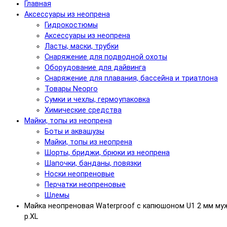
Главная
Аксессуары из неопрена
Гидрокостюмы
Аксессуары из неопрена
Ласты, маски, трубки
Снаряжение для подводной охоты
Оборудование для дайвинга
Снаряжение для плавания, бассейна и триатлона
Товары Neopro
Сумки и чехлы, гермоупаковка
Химические средства
Майки, топы из неопрена
Боты и аквашузы
Майки, топы из неопрена
Шорты, бриджи, брюки из неопрена
Шапочки, банданы, повязки
Носки неопреновые
Перчатки неопреновые
Шлемы
Майка неопреновая Waterproof с капюшоном U1 2 мм му
р.XL