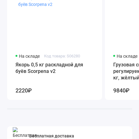
На складе
Код товара: S06280
На складе
Якорь 0,5 кг раскладной для
Грузовая 
буёв Scorpena v2
регулируем
кг, жёлты
2220₽
9840₽
Бесплатная доставка