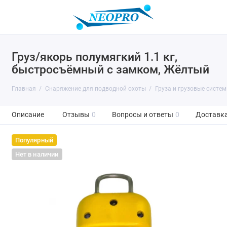
Груз/якорь полумягкий 1.1 кг,
быстросъёмный с замком, Жёлтый
Главная
Снаряжение для подводной охоты
Груза и грузовые систе
Описание
Отзывы
0
Вопросы и ответы
0
Доставка
Популярный
Нет в наличии