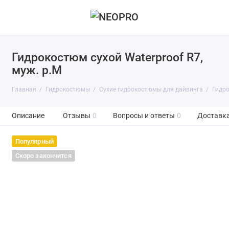
Гидрокостюм сухой Waterproof R7,
муж. р.M
Главная
Гидрокостюмы
Сухие гидрокостюмы для дайвинга
Гидро
Описание
Отзывы
0
Вопросы и ответы
0
Доставка
Популярный
Скоро закончится