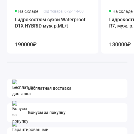
На складе
Код товара: 672-114-00
На складе
Гидрокостюм сухой Waterproof
Гидрокост
D1X HYBRID муж р.ML/t
R7, муж. р
190000₽
130000₽
Бесплатная доставка
Бонусы за покупку