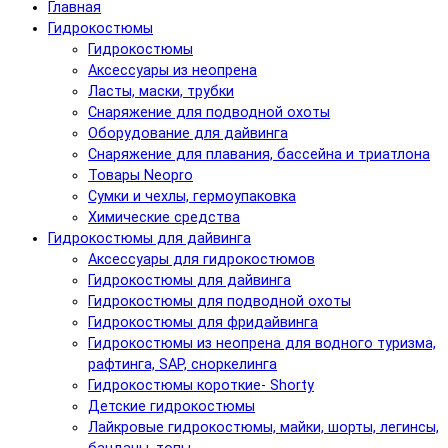
Главная
Гидрокостюмы
Гидрокостюмы
Аксессуары из неопрена
Ласты, маски, трубки
Снаряжение для подводной охоты
Оборудование для дайвинга
Снаряжение для плавания, бассейна и триатлона
Товары Neopro
Сумки и чехлы, гермоупаковка
Химические средства
Гидрокостюмы для дайвинга
Аксессуары для гидрокостюмов
Гидрокостюмы для дайвинга
Гидрокостюмы для подводной охоты
Гидрокостюмы для фридайвинга
Гидрокостюмы из неопрена для водного туризма,
рафтинга, SAP, сноркелинга
Гидрокостюмы короткие- Shorty
Детские гидрокостюмы
Лайкровые гидрокостюмы, майки, шорты, легинсы,