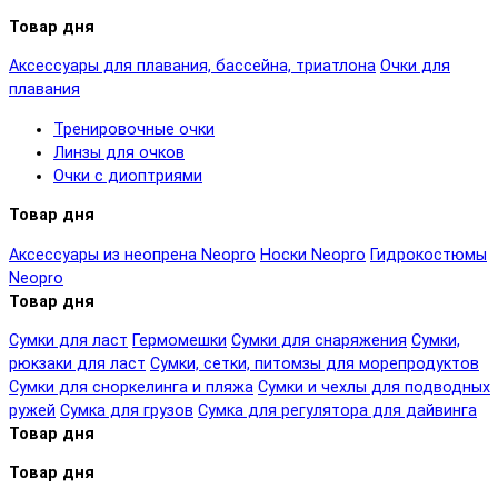
Товар дня
Аксессуары для плавания, бассейна, триатлона
Очки для
плавания
Тренировочные очки
Линзы для очков
Очки с диоптриями
Товар дня
Аксессуары из неопрена Neopro
Носки Neopro
Гидрокостюмы
Neopro
Товар дня
Сумки для ласт
Гермомешки
Сумки для снаряжения
Сумки,
рюкзаки для ласт
Сумки, сетки, питомзы для морепродуктов
Сумки для сноркелинга и пляжа
Сумки и чехлы для подводных
ружей
Сумка для грузов
Сумка для регулятора для дайвинга
Товар дня
Товар дня