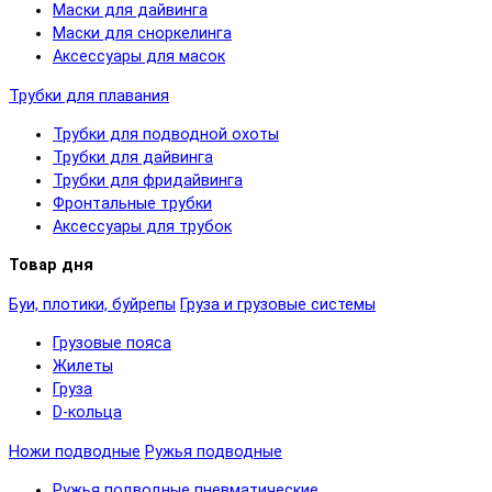
Маски для дайвинга
Маски для сноркелинга
Аксессуары для масок
Трубки для плавания
Трубки для подводной охоты
Трубки для дайвинга
Трубки для фридайвинга
Фронтальные трубки
Аксессуары для трубок
Товар дня
Буи, плотики, буйрепы
Груза и грузовые системы
Грузовые пояса
Жилеты
Груза
D-кольца
Ножи подводные
Ружья подводные
Ружья подводные пневматические