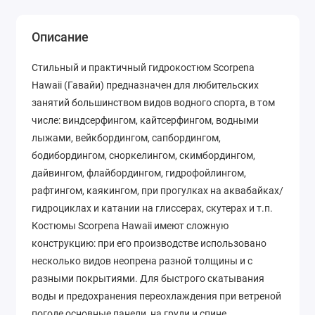
Описание
Cтильный и практичный гидрокостюм Scorpena
Hawaii (Гавайи) предназначен для любительских
занятий большинством видов водного спорта, в том
числе: виндсерфингом, кайтсерфингом, водными
лыжами, вейкбордингом, сапбордингом,
бодибордингом, сноркелингом, скимбордингом,
дайвингом, флайбордингом, гидрофойлингом,
рафтингом, каякингом, при прогулках на аквабайках/
гидроциклах и катании на глиссерах, скутерах и т.п.
Костюмы Scorpena Hawaii имеют сложную
конструкцию: при его производстве использовано
несколько видов неопрена разной толщины и с
разными покрытиями. Для быстрого скатывания
воды и предохранения переохлаждения при ветреной
погоде основные панели, на груди и спине,