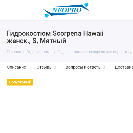
Гидрокостюм Scorpena Hawaii
женск., S, Мятный
Главная
Гидрокостюмы
Гидрокостюмы из неопрена для водного тур
Описание
Отзывы
0
Вопросы и ответы
0
Доставка
Популярный