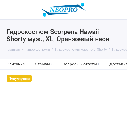
Гидрокостюм Scorpena Hawaii
Shorty муж., XL, Оранжевый неон
Главная
Гидрокостюмы
Гидрокостюмы короткие- Shorty
Гидрокос
Описание
Отзывы
0
Вопросы и ответы
0
Доставка
Популярный