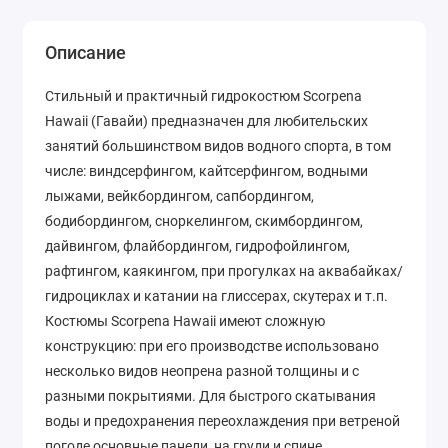
Описание
Cтильный и практичный гидрокостюм Scorpena
Hawaii (Гавайи) предназначен для любительских
занятий большинством видов водного спорта, в том
числе: виндсерфингом, кайтсерфингом, водными
лыжами, вейкбордингом, сапбордингом,
бодибордингом, сноркелингом, скимбордингом,
дайвингом, флайбордингом, гидрофойлингом,
рафтингом, каякингом, при прогулках на аквабайках/
гидроциклах и катании на глиссерах, скутерах и т.п.
Костюмы Scorpena Hawaii имеют сложную
конструкцию: при его производстве использовано
несколько видов неопрена разной толщины и с
разными покрытиями. Для быстрого скатывания
воды и предохранения переохлаждения при ветреной
погоде основные панели, на груди и спине,