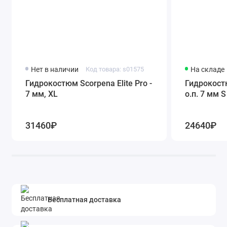
Нет в наличии
Код товара: s01575
На складе
Гидрокостюм Scorpena Elite Pro -
Гидрокостю
7 мм, XL
о.п. 7 мм S
31460₽
24640₽
Бесплатная доставка