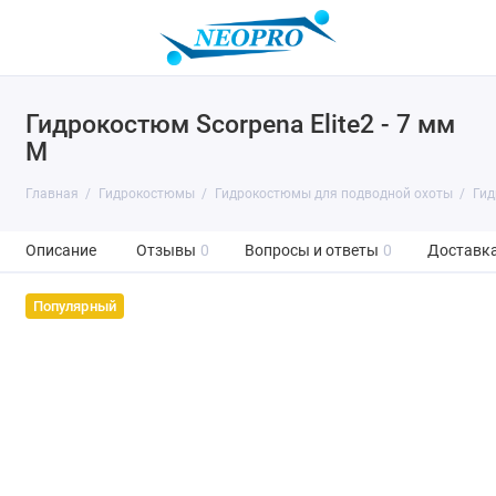
Гидрокостюм Scorpena Elite2 - 7 мм
M
Главная
Гидрокостюмы
Гидрокостюмы для подводной охоты
Гид
Описание
Отзывы
0
Вопросы и ответы
0
Доставка
Популярный