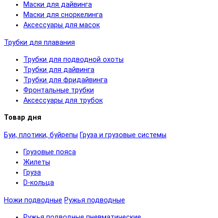
Маски для дайвинга
Маски для сноркелинга
Аксессуары для масок
Трубки для плавания
Трубки для подводной охоты
Трубки для дайвинга
Трубки для фридайвинга
Фронтальные трубки
Аксессуары для трубок
Товар дня
Буи, плотики, буйрепы
Груза и грузовые системы
Грузовые пояса
Жилеты
Груза
D-кольца
Ножи подводные
Ружья подводные
Ружья подводные пневматические