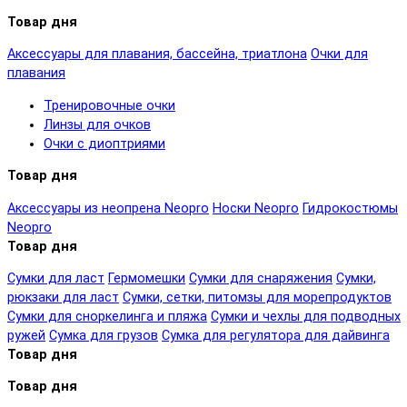
Товар дня
Аксессуары для плавания, бассейна, триатлона
Очки для
плавания
Тренировочные очки
Линзы для очков
Очки с диоптриями
Товар дня
Аксессуары из неопрена Neopro
Носки Neopro
Гидрокостюмы
Neopro
Товар дня
Сумки для ласт
Гермомешки
Сумки для снаряжения
Сумки,
рюкзаки для ласт
Сумки, сетки, питомзы для морепродуктов
Сумки для сноркелинга и пляжа
Сумки и чехлы для подводных
ружей
Сумка для грузов
Сумка для регулятора для дайвинга
Товар дня
Товар дня