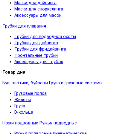
Маски для дайвинга
Маски для сноркелинга
Аксессуары для масок
Трубки для плавания
Трубки для подводной охоты
Трубки для дайвинга
Трубки для фридайвинга
Фронтальные трубки
Аксессуары для трубок
Товар дня
Буи, плотики, буйрепы
Груза и грузовые системы
Грузовые пояса
Жилеты
Груза
D-кольца
Ножи подводные
Ружья подводные
Ружья подводные пневматические