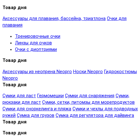
Товар дня
Аксессуары для плавания, бассейна, триатлона
Очки для
плавания
Тренировочные очки
Линзы для очков
Очки с диоптриями
Товар дня
Аксессуары из неопрена Neopro
Носки Neopro
Гидрокостюмы
Neopro
Товар дня
Сумки для ласт
Гермомешки
Сумки для снаряжения
Сумки,
рюкзаки для ласт
Сумки, сетки, питомзы для морепродуктов
Сумки для сноркелинга и пляжа
Сумки и чехлы для подводных
ружей
Сумка для грузов
Сумка для регулятора для дайвинга
Товар дня
Товар дня