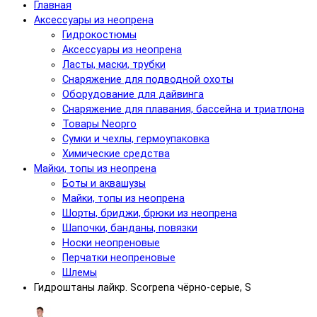
Главная
Аксессуары из неопрена
Гидрокостюмы
Аксессуары из неопрена
Ласты, маски, трубки
Снаряжение для подводной охоты
Оборудование для дайвинга
Снаряжение для плавания, бассейна и триатлона
Товары Neopro
Сумки и чехлы, гермоупаковка
Химические средства
Майки, топы из неопрена
Боты и аквашузы
Майки, топы из неопрена
Шорты, бриджи, брюки из неопрена
Шапочки, банданы, повязки
Носки неопреновые
Перчатки неопреновые
Шлемы
Гидроштаны лайкр. Scorpena чёрно-серые, S