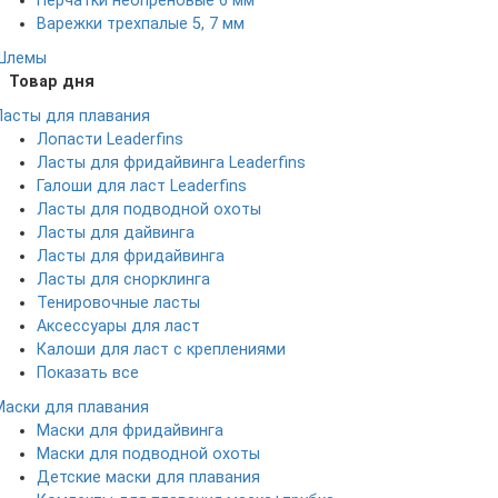
Перчатки неопреновые 6 мм
Варежки трехпалые 5, 7 мм
Шлемы
Товар дня
Ласты для плавания
Лопасти Leaderfins
Ласты для фридайвинга Leaderfins
Галоши для ласт Leaderfins
Ласты для подводной охоты
Ласты для дайвинга
Ласты для фридайвинга
Ласты для снорклинга
Тенировочные ласты
Аксессуары для ласт
Калоши для ласт с креплениями
Показать все
Маски для плавания
Маски для фридайвинга
Маски для подводной охоты
Детские маски для плавания