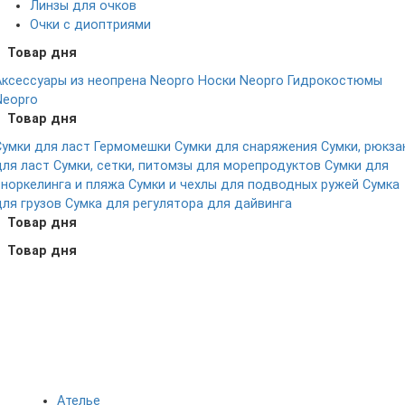
Линзы для очков
Очки с диоптриями
Товар дня
Аксессуары из неопрена Neopro
Носки Neopro
Гидрокостюмы
Neopro
Товар дня
Сумки для ласт
Гермомешки
Сумки для снаряжения
Сумки, рюкза
для ласт
Сумки, сетки, питомзы для морепродуктов
Сумки для
сноркелинга и пляжа
Сумки и чехлы для подводных ружей
Сумка
для грузов
Сумка для регулятора для дайвинга
Товар дня
Товар дня
Ателье