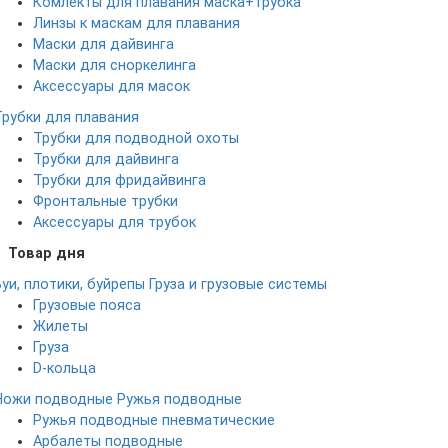
Комлекты для плавания маска+трубка
Линзы к маскам для плавания
Маски для дайвинга
Маски для сноркелинга
Аксессуары для масок
Трубки для плавания
Трубки для подводной охоты
Трубки для дайвинга
Трубки для фридайвинга
Фронтальные трубки
Аксессуары для трубок
Товар дня
Буи, плотики, буйрепы
Груза и грузовые системы
Грузовые пояса
Жилеты
Груза
D-кольца
Ножи подводные
Ружья подводные
Ружья подводные пневматические
Арбалеты подводные